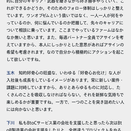
的に自分のキャリア・武器を磨きながら好き勝手やっていく、こ
れができるかどうか。そのためのフォロー体制はしっかりと整え
ています。ワンオブゼムという扱いではなく、一人一人が何をや
っているのか、何に悩んでいるのか把握して、先々のキャリアに
ついて相談に乗っています。ここまでやっているファームはなか
なか無いと思います。また、毎週パートナー全員でアサインを考
えていますから、本人にしっかりとした意思があればアサインの
希望も考慮されます。なので自分から積極的にアクションを起こ
して欲しいですね。
玉木
知的好奇心の旺盛な、いわゆる「好奇心お化け」な人が
入社後も成長をしているイメージがあります。常に新しい案件・
課題に対峙していますから、ありとあらゆるものに対応し、た
くさんのことを吸収しなければならない。それを新鮮な気持ちで
楽しめるかが重要ですね。一方で、一つのことを突き詰めたい人
には向かないと思います。
下川
私もBtoCサービス業の会社を支援したと思ったら次はBt
oB製造業の会社支援をしたりと、全然違うプロジェクトをやる