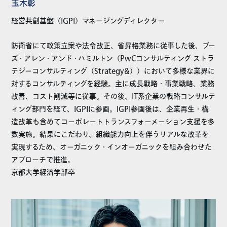
玉木彰
経営共創基盤（IGPI）マネージングディレクター
防衛省にて政策立案や法令改正、省昇格業務に従事した後、ブー
ズ・アレン・アンド・ハミルトン（PwCコンサルティング ストラ
テジーコンサルティング（Strategy&））において多様な業界に
対するコンサルティングを経験。主に成長戦略・事業戦略、業務
改善、コスト削減等に従事。その後、IT系企業の戦略コンサルテ
ィング部門を経て、IGPIに参画。IGPI参画後は、企業再生・構
造改革も含めてコーポレートトランスフォーメーション支援を多
数実施。結果にこだわり、組織能力向上を伴うリアルな改革を
実現するため、オーガニック・インオーガニックを組み合わせた
アプローチで推進。
京都大学経済学部卒