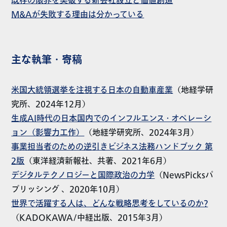
既存の限界を突破する新会社設立と価値創造
M&Aが失敗する理由は分かっている
主な執筆・寄稿
米国大統領選挙を注視する日本の自動車産業
（地経学研
究所、2024年12月）
生成AI時代の日本国内でのインフルエンス・オペレーシ
ョン（影響力工作）
（地経学研究所、2024年3月）
事業担当者のための逆引きビジネス法務ハンドブック 第
2版
（東洋経済新報社、共著、2021年6月）
デジタルテクノロジーと国際政治の力学
（NewsPicksパ
プリッシング 、2020年10月）
世界で活躍する人は、どんな戦略思考をしているのか?
（KADOKAWA/中経出版、2015年3月）