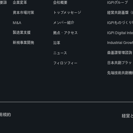
要諦
企業変革
会社概要
IGPIグループ
資本市場対策
トップメッセージ
経営共創基盤（I
M&A
メンバー紹介
IGPIものづく
製造業支援
拠点・アクセス
IGPI Digital Int
新規事業開発
Industrial Gr
沿革
益基譜管理諮詢
ニュース
日本共創プラット
フィロソフィー
先端技術共創機
用規約
経営