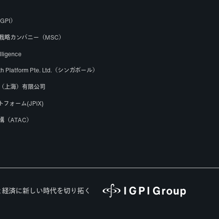
GPI）
り戦略カンパニー（MSC）
elligence
owth Platform Pte. Ltd.（シンガポール）
（上海）有限公司
フォーム(JPiX)
構（ATAC）
と経済に新しい時代を切り拓く