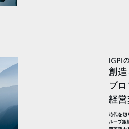
IGP
創造
プロ
経営
時代を切
ループ組