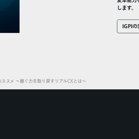
変革能力
します。
IGPI
ススメ ～稼ぐ力を取り戻すリアルCXとは～