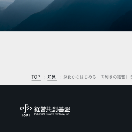
TOP
知見
深化からはじめる「両利きの経営」の