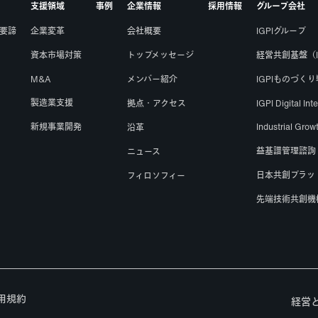
支援領域
事例
企業情報
採用情報
グループ会社
要諦
企業変革
会社概要
IGPIグループ
資本市場対策
トップメッセージ
経営共創基盤（I
M&A
メンバー紹介
IGPIものづく
製造業支援
拠点・アクセス
IGPI Digital Int
新規事業開発
Industrial Gr
沿革
益基譜管理諮詢
ニュース
日本共創プラット
フィロソフィー
先端技術共創機
用規約
経営