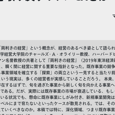
「両利きの経営」という概念が、経営のあるべき姿として語られ
大学経営大学院のチャールズ・A・オライリー教授、ハーバード
マン名誉教授の共著として『両利きの経営』（2019年東洋経
と、瞬く間に経営に関する重要な指針となった。既存事業の競
る事業領域を確立する「探索」の両立という一見すると当たり前
という現実は、多くの経営者が実感していることだろう。 本来
存在するはずで、旬を過ぎた事業から新しく旬を向かえる事業へ
きである。だが、実際には既存事業の市場が衰退している、もし
ている状況でも、懸命に既存事業にしがみ付き、新規事業開発
レベルにまで育たないといったケースが散見される。では、その
えていくべきなのか。本稿では特に、深化領域、つまり既存事業