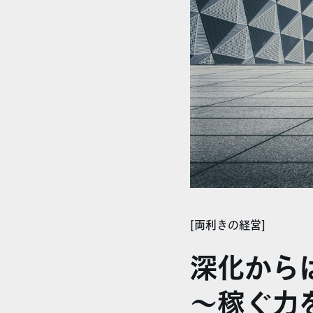
[両利きの経営]
深化から
～稼ぐ力