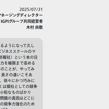
2025/07/31
マネージングディレクター
IGPIグループ共同経営者
木村 尚敬
るようになって久し
ビジネススクールのマ
済新報社）という本の日
争力を極限まで高める
のことが、やってみ
、長さの違いこそあ
、徐々にかつ巧みに
くは個社としての競争
は小粒なものばかり
問題の真因はどこに
の競争力強化のため