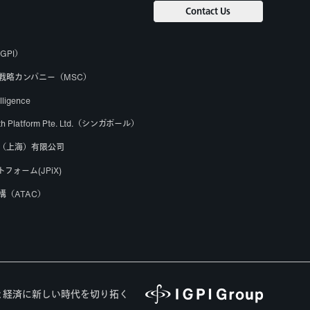
Contact Us
GPI）
り戦略カンパニー（MSC）
elligence
owth Platform Pte. Ltd.（シンガポール）
（上海）有限公司
フォーム(JPiX)
構（ATAC）
と経済に新しい時代を切り拓く